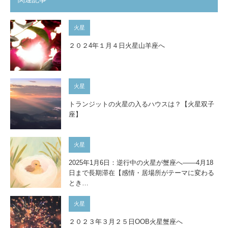
火星
２０２4年１月４日火星山羊座へ
火星
トランジットの火星の入るハウスは？【火星双子
座】
火星
2025年1月6日：逆行中の火星が蟹座へ――4月18
日まで長期滞在【感情・居場所がテーマに変わる
とき…
火星
２０２３年３月２５日OOB火星蟹座へ