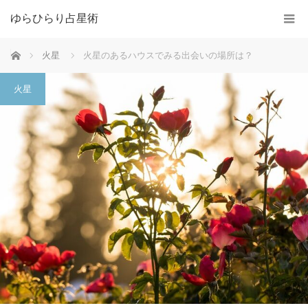
ゆらひらり占星術
ホーム
火星
火星のあるハウスでみる出会いの場所は？
火星