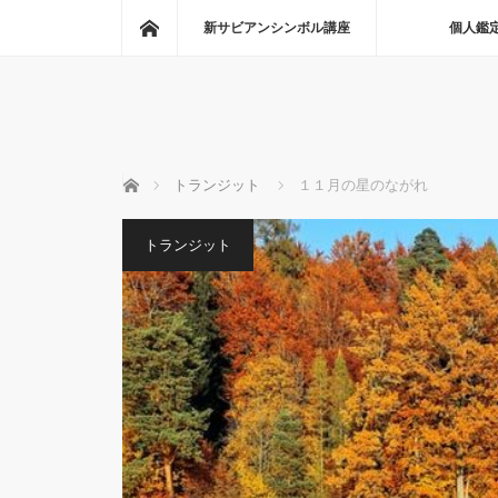
ホーム
新サビアンシンボル講座
個人鑑
ホーム
トランジット
１１月の星のながれ
トランジット