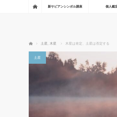
ホーム
新サビアンシンボル講座
個人鑑
ホーム
土星
,
木星
木星は肯定、土星は否定する
土星