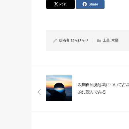
Post
Share
投稿者:
ゆらひらり
土星
,
木星
次期自民党総裁について占
的に読んでみる