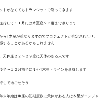
クトがなくてもトランジットで巡ってきます
逆行して１１月には水瓶座２２度まで戻ります
からT木星が重なりますのでプロジェクトが肯定されたり、
感することがあるかもしれません
、天秤座２２〜２９度に天体のある人です
後半〜１２月前半にN月-T木星トラインを形成します
気持ちで過ごせそう
年末年始は魚座の初期度数に天体がある人は木星がコンジャ