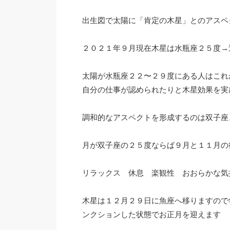
出生図で太陽に「肯定の木星」とのアスペ
２０２１年９月現在木星は水瓶座２５度→
太陽が水瓶座２２〜２９度にある人はこれ
自分の仕事が認められたりと木星効果を実
調和的なアスペクトを形成するのは双子座
月が双子座の２５度ならば９月と１１月の
リラックス 休息 楽観性 おおらかな
木星は１２月２９日に魚座へ移りますので
ンクションした状態でお正月を迎えます