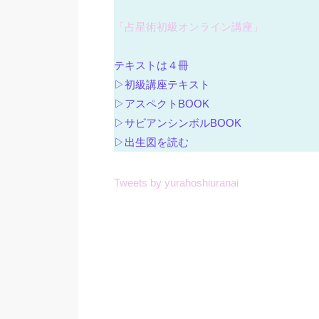
「占星術初級オンライン講座」
テキストは４冊
▷初級講座テキスト
▷アスペクトBOOK
▷サビアンシンボルBOOK
▷出生図を読む
Tweets by yurahoshiuranai