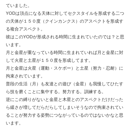
ていました。
YODは頂点になる天体に対してセクスタイルを形成する二つ
の天体が１５０度（クインカンクス）のアスペクトを形成す
る複合アスペクト。
彼はこのYODが形成される時間に生まれていたのでは？と思
います。
月と金星が重なっている時間に生まれていれば月と金星に対
して火星と土星が１５０度を形成してます。
月と金星は火星（運動・スケボー）と土星（努力・忍耐）に
拘束されています。
普段の生活（月）も友達との遊び（金星）も我慢してひたす
ら技を磨くことに集中する。努力する。訓練する。
逆にこの縛りがないと金星と木星とのアスペクトだけだった
ら緩さが増してだらだらしてしまいそうなので拘束されてい
ることが努力する姿勢につながっているのではないかなと思
います。