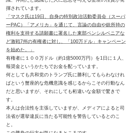
揮されています。
「マスク氏は19日、自身の特別政治活動委員会（スーパ
ーPAC）「アメリカ」を通じて、言論の自由や銃所持の
権利を支持する請願書に署名した東部ペンシルベニアな
ど激戦7州の有権者に対し、「100万ドル」キャンペーン
を始めた。」
有権者に１００万ドル（約1億5000万円）を1日に１人、
報奨金というかたちでお金を配っています。
何としても共和党のトランプ氏に勝利してもらわなけれ
ばという蟹座的な危機意識を感じるからこその行動なん
だと思いますが、それにしても桁違いな金額で驚きで
す。
本人は合法性を主張していますが、メディアによると司
法省が選挙違反に当たる可能性を警告しているとのこ
と。
この勝負の行方が気になるところです。