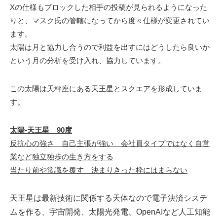
Xの仕様もブロックした相手の投稿が見られるようになった
りと、マスク氏の管轄になってから度々仕様が変更されてい
ます。
太陽は月と協力し合うので利益を出すにはどうしたら良いか
という月の分析を受け入れ、協力しています。
この太陽は天秤座にある天王星とスクエアを形成していま
す。
太陽-天王星 90度
反抗心の強さ 自己主張が強い 会社員タイプではなく自営
業など独立独歩の生き方をする
当たり前や常識を覆す 決まりきった枠にはまらない
天王星は最新技術に関係する天体なので電子決済システ
ムを作る、宇宙開発、太陽光発電、OpenAIなど人工知能