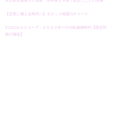
冥王星水瓶座入り直前、山羊座２９度で起きたことの意味
【災害に備える時代へ】モロッコ地震のチャート
3.11のホロスコープ・２０２０年〜の大転換期時代【防災対
策の強化】