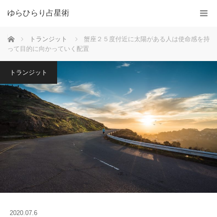
ゆらひらり占星術
ホーム
トランジット
蟹座２５度付近に太陽がある人は使命感を持
って目的に向かっていく配置
トランジット
2020.07.6