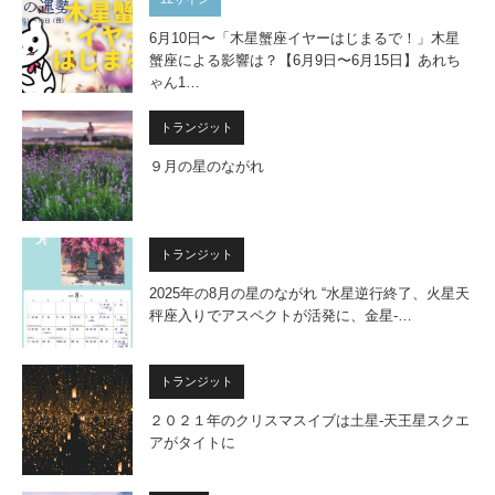
6月10日〜「木星蟹座イヤーはじまるで！」木星
蟹座による影響は？【6月9日〜6月15日】あれち
ゃん1…
トランジット
９月の星のながれ
トランジット
2025年の8月の星のながれ “水星逆行終了、火星天
秤座入りでアスペクトが活発に、金星-…
トランジット
２０２１年のクリスマスイブは土星-天王星スクエ
アがタイトに