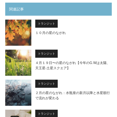
関連記事
トランジット
１０月の星のながれ
トランジット
４月１９日〜の星のながれ【今年のG.Wは太陽、
天王星-土星スクエア】
トランジット
２月の星のながれ：水瓶座の新月以降と水星順行
で流れが変わる
トランジット