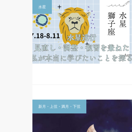
水星
新月・上弦・満月・下弦