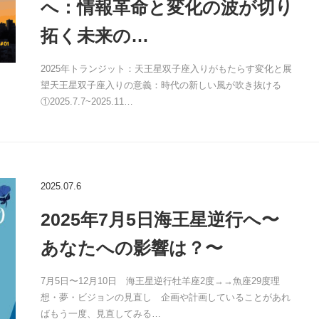
へ：情報革命と変化の波が切り
拓く未来の…
2025年トランジット：天王星双子座入りがもたらす変化と展
望天王星双子座入りの意義：時代の新しい風が吹き抜ける
①2025.7.7~2025.11…
2025.07.6
2025年7月5日海王星逆行へ〜
あなたへの影響は？〜
7月5日〜12月10日 海王星逆行牡羊座2度→→魚座29度理
想・夢・ビジョンの見直し 企画や計画していることがあれ
ばもう一度、見直してみる…