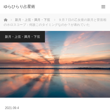
ゆらひらり占星術
ホーム
新月・上弦・満月・下弦
９月７日の乙女座の新月と菅首相
のホロスコープ：何故このタイミングなのか？が表れていた
新月・上弦・満月・下弦
2021.09.4