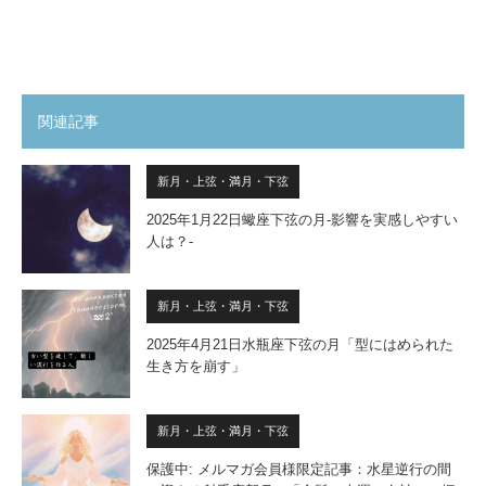
関連記事
新月・上弦・満月・下弦
2025年1月22日蠍座下弦の月-影響を実感しやすい
人は？-
新月・上弦・満月・下弦
2025年4月21日水瓶座下弦の月「型にはめられた
生き方を崩す」
新月・上弦・満月・下弦
保護中: メルマガ会員様限定記事：水星逆行の間