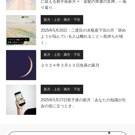
に迎える射手座新月 ×「金髪の幸運の女神」─ 振
り返り…
新月・上弦・満月・下弦
2025年5月20日：二度目の水瓶座下弦の月「辞め
ようか悩んでいる人は離れることへ気持ちが傾
く」
新月・上弦・満月・下弦
２０２４年３月１０日魚座の新月
新月・上弦・満月・下弦
2025年5月27日双子座の新月「あなたの知識が社
会の役に立つとき」