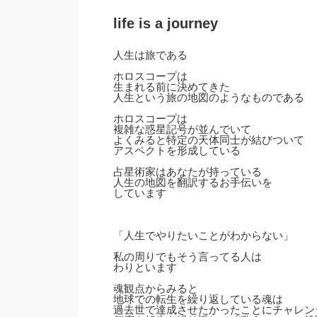
life is a journey
人生は旅である
ホロスコープは
生まれる前に決めてきた
人生という旅の地図のようなものである
ホロスコープは
複雑な惑星記号が並んでいて
よくみると特定の天体同士が結びついて
アスペクトを形成している
占星術家はあなたが持っている
人生の地図を翻訳するお手伝いを
しています
「人生でやりたいことがわからない」
私の周りでもそう言ってる人は
わりといます
魂観点からみると
地球での転生を繰り返している魂は
過去世で達成させたかったことにチャレン