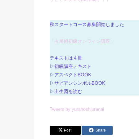
秋スタートコース募集開始しました
「占星術初級オンライン講座」
テキストは４冊
▷初級講座テキスト
▷アスペクトBOOK
▷サビアンシンボルBOOK
▷出生図を読む
Tweets by yurahoshiuranai
Post
Share