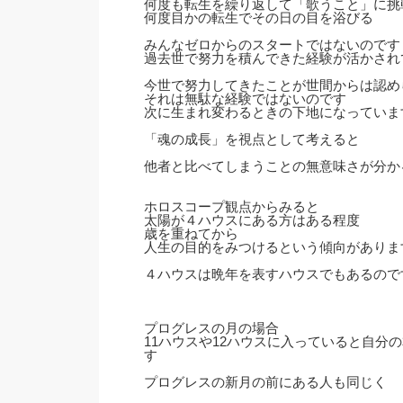
何度も転生を繰り返して「歌うこと」に挑
何度目かの転生でその日の目を浴びる
みんなゼロからのスタートではないのです
過去世で努力を積んできた経験が活かされ
今世で努力してきたことが世間からは認め
それは無駄な経験ではないのです
次に生まれ変わるときの下地になっていま
「魂の成長」を視点として考えると
他者と比べてしまうことの無意味さが分か
ホロスコープ観点からみると
太陽が４ハウスにある方はある程度
歳を重ねてから
人生の目的をみつけるという傾向がありま
４ハウスは晩年を表すハウスでもあるので
プログレスの月の場合
11ハウスや12ハウスに入っていると自分
す
プログレスの新月の前にある人も同じく