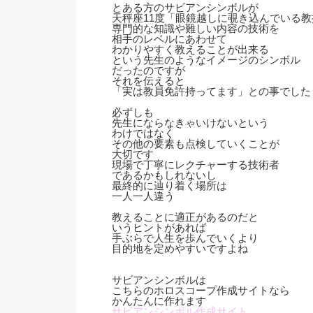
とある方のサビアンシンボルが
天秤座11度「眼鏡越しに覗き込んでいる教
専門的な知識や難しい内容の技術を
相手のレベルにあわせて
わかりやすく教えることが出来る
という先生のようなイメージのシンボル
だったのですが
それを伝えると
「実は教員免許持ってます」との事でした
必ずしも
先生にならなきゃいけないという
わけではなく
その他の要素も点検していくことが
大切です
現場で丁寧にレクチャーする技術者
であるかもしれないし
最終的に辿り着く場所は
一人一人違う
教えることに適正があるのだと
いうヒントがあれば
手ぶらで人生を歩んでいくより
目的地を定めやすいですよね
サビアンシンボルは
こちらのホロスコープ作成サイトなら
かんたんに作れます
サビアンシンボル作成サイト