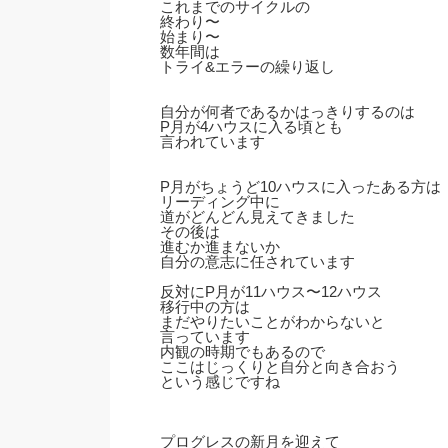
これまでのサイクルの
終わり〜
始まり〜
数年間は
トライ&エラーの繰り返し
自分が何者であるかはっきりするのは
P月が4ハウスに入る頃とも
言われています
P月がちょうど10ハウスに入ったある方は
リーディング中に
道がどんどん見えてきました
その後は
進むか進まないか
自分の意志に任されています
反対にP月が11ハウス〜12ハウス
移行中の方は
まだやりたいことがわからないと
言っています
内観の時期でもあるので
ここはじっくりと自分と向き合おう
という感じですね
プログレスの新月を迎えて