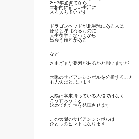
2〜3年過ぎてから
本格的に新しい生活に
入る人も多いです
ドラゴンヘッドが北半球にある人は
使命と呼ばれるものに
人生後半になってから
出会う傾向がある
など
さまざまな要因があるかと思いますが
太陽のサビアンシンボルを分析すること
も大切だと思います
太陽は本来持っている人格ではなく
こう在ろう！と
決めて創造性を発揮させます
この太陽のサビアンシンボルは
ひとつのヒントになります