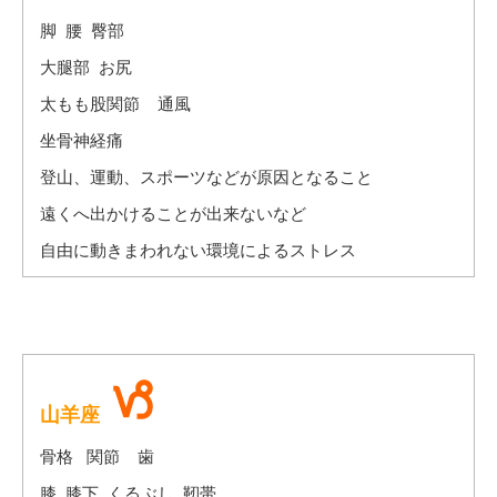
脚 腰 臀部
大腿部 お尻
太もも股関節 通風
坐骨神経痛
登山、運動、スポーツなどが原因となること
遠くへ出かけることが出来ないなど
自由に動きまわれない環境によるストレス
山羊座
骨格 関節 歯
膝 膝下 くるぶし 靭帯