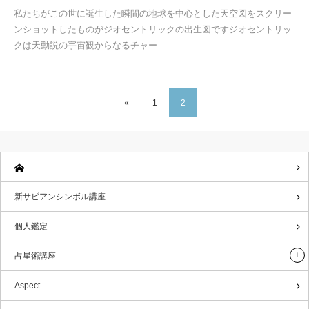
私たちがこの世に誕生した瞬間の地球を中心とした天空図をスクリー
ンショットしたものがジオセントリックの出生図ですジオセントリッ
クは天動説の宇宙観からなるチャー…
«
1
2
新サビアンシンボル講座
個人鑑定
占星術講座
Aspect