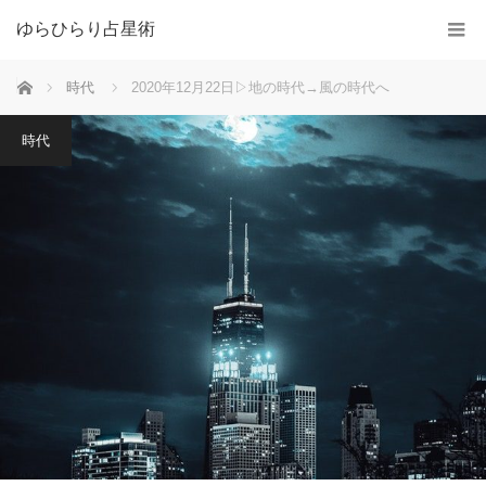
ゆらひらり占星術
ホーム
時代
2020年12月22日▷地の時代→風の時代へ
時代