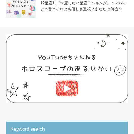
12星座別『忖度しない星座ランキング』：ズバッ
と本音？それとも優しさ重視？あなたは何位？
Keyword search