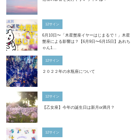
12サイン
6月10日〜「木星蟹座イヤーはじまるで！」木星
蟹座による影響は？【6月9日〜6月15日】あれち
ゃん1…
12サイン
２０２２年の水瓶座について
12サイン
【乙女座】今年の誕生日は新月or満月？
12サイン