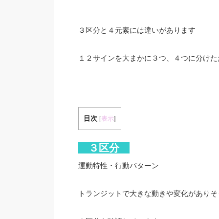
３区分と４元素には違いがあります
１２サインを大まかに３つ、４つに分けた
目次
[
表示
]
３区分
運動特性・行動パターン
トランジットで大きな動きや変化がありそ