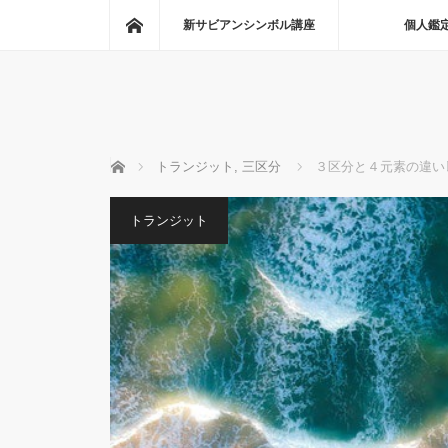
ホーム
新サビアンシンボル講座
個人鑑
ホーム
トランジット
,
三区分
３区分と４元素の違い
トランジット