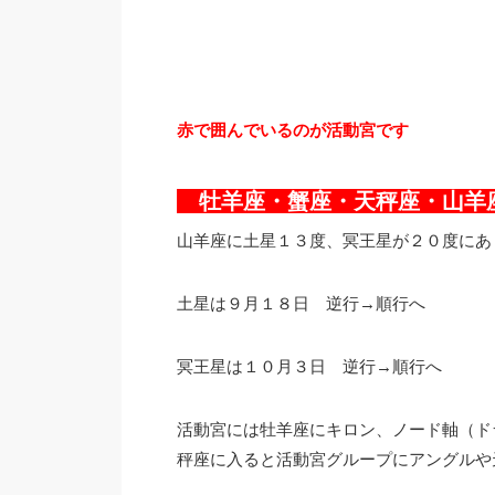
赤で囲んでいるのが活動宮です
牡羊座・蟹座・天秤座・山
山羊座に土星１３度、冥王星が２０度にあ
土星は９月１８日 逆行→順行へ
冥王星は１０月３日 逆行→順行へ
活動宮には牡羊座にキロン、ノード軸（ド
秤座に入ると活動宮グループにアングルや