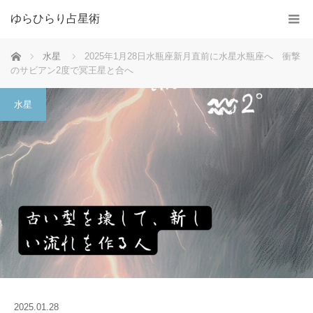
ゆらひらり占星術
ホーム
水星
2025年1月28日水瓶座新月直前に水星水瓶座へ 衝撃
のサビアン2度で冥王星と合へ
水星
2025.01.28