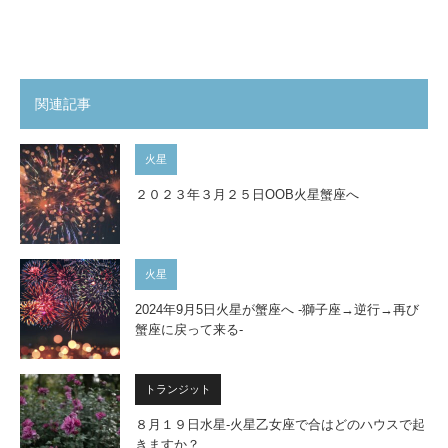
関連記事
火星
２０２３年３月２５日OOB火星蟹座へ
火星
2024年9月5日火星が蟹座へ -獅子座→逆行→再び
蟹座に戻って来る-
トランジット
８月１９日水星-火星乙女座で合はどのハウスで起
きますか？