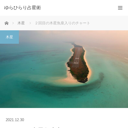
ゆらひらり占星術
ホーム
木星
２回目の木星魚座入りのチャート
木星
2021.12.30