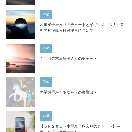
木星
木星双子座入りのチャートとイギリス、スナク首
相の兵役導入検討発言について
木星
１回目の木星魚座入りのチャート
天体
木星射手座▷あなたへの影響は？
木星
【５月２６日〜木星双子座入りのチャート】幸