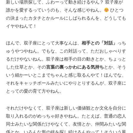
新しい場所探して、ふわーって動き続けるやん？ 双子座が
誰かを愛するっていうのも、そんな感じやねん。
ひとつ
の決まったカタチとかルールにしばられるんを、どうしても
イヤやねんて！
ほんで、双子座にとって大事なんは、
相手との「対話」
っち
ゅうやつやねん。でもな、この対話って、ただおしゃべりす
るだけやないねん。双子座は相手の目の動きとか、ちょっと
した仕草とか、その
言葉の裏っかわにある気持ち
とか、そう
いう細かーいとこまでちゃんと感じ取るんやて！ほんでな、
それをキャッチボールみたいにやりとりするんが、双子座に
とっての愛の育て方やねん。
それだけやなくて、双子座は新しい価値観とか文化を自分に
取り入れるのがめっちゃ好きやねん。たとえば、普通の恋人
同士みたいな関係だけやなくて、友情とか、仲間みたいな関
係とか、いろんな形の絆を探し続けるんやって！そういう風