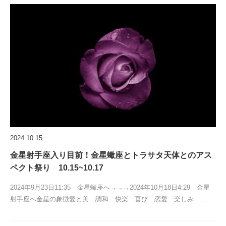
2024.10.15
金星射手座入り目前！金星蠍座とトラサタ天体とのアス
ペクト祭り 10.15~10.17
2024年9月23日11:35 金星蠍座へ→→→2024年10月18日4:29 金星
射手座へ金星の象徴愛と美 調和 快楽 喜び 恋愛 楽しみ …