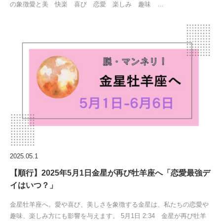
の象徴愛と美 快楽 喜び 恋愛 楽しみ 趣味 …
2025.05.1
【順行】2025年5月1日金星が再び牡羊座へ「恋愛最強デ
イはいつ？」
金星牡羊座へ。愛や喜び、美しさを象徴する金星は、私たちの恋愛や
趣味、楽しみ方にも影響を与えます。 5月1日 2:34 金星が再び牡羊