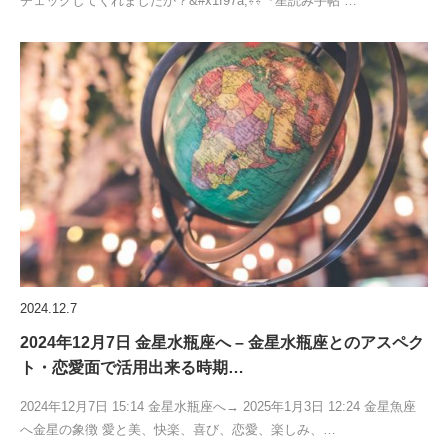
チェックしてくれましたか？&#x1f97a;⇩⇩『星読み手帖 …
2024.12.7
2024年12月7日 金星水瓶座へ – 金星水瓶座とのアスペク
ト・恋愛面で活用出来る時期…
2024年12月7日 15:14 金星水瓶座へ→ 2025年1月3日 12:24 金星魚座
へ金星の象徴 愛と美、快楽、喜び、恋愛、楽しみ、…